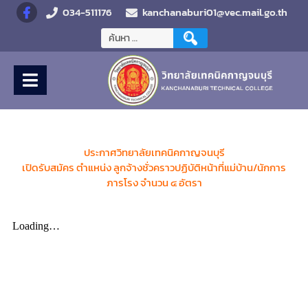
034-511176
kanchanaburi01@vec.mail.go.th
ประกาศ
วิทยาลัยเทคนิคกาญจนบุรี
เปิดรับสมัคร ตำแหน่ง ลูกจ้างชั่วคราวปฏิบัติหน้าที่แม่บ้าน/นักการ
ภารโรง จำนวน ๔ อัตรา