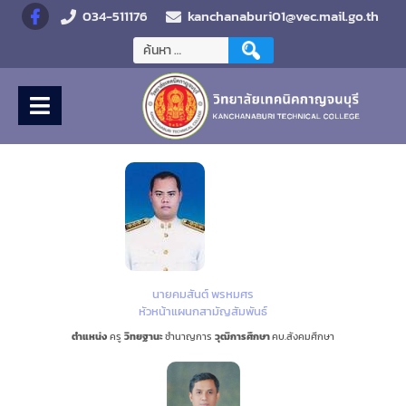
034-511176
kanchanaburi01@vec.mail.go.th
นายคมสันต์ พรหมศร
หัวหน้าแผนกสามัญสัมพันธ์
ตำแหน่ง
ครู
วิทยฐานะ
ชำนาญการ
วุฒิการศึกษา
คบ.สังคมศึกษา