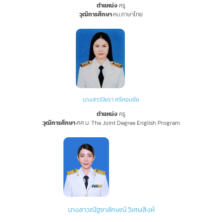
ตำแหน่ง
ครู
วุฒิการศึกษา
คบ.ภาษาไทย
นางสาวปิยรา ศรีหอมชัย
ตำแหน่ง
ครู
วุฒิการศึกษา
ศศ.บ.
The Joint Degree English Program
นางสาวณัฐชาลักษณ์ วิเศษสิงห์