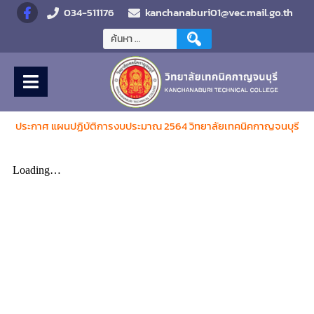
034-511176
kanchanaburi01@vec.mail.go.th
ประกาศ แผนปฏิบัติการงบประมาณ 2564 วิทยาลัยเทคนิคกาญจนบุรี