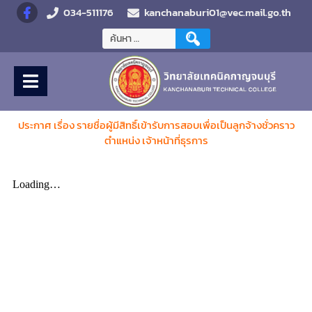
034-511176
kanchanaburi01@vec.mail.go.th
ประกาศ เรื่อง รายชื่อผู้มีสิทธิ์​เข้ารับการสอบเพื่อเป็นลูกจ้าง​ชั่วคราว​
ตำแหน่ง​ เจ้าหน้าที่​ธุรการ