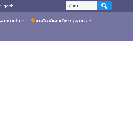
l.go.th
ารงานภายใน
ภาควิชา/แผนกวิชา/บุคลากร