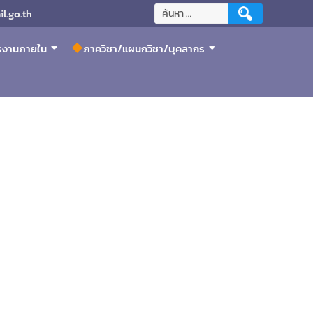
l.go.th
ารงานภายใน
ภาควิชา/แผนกวิชา/บุคลากร