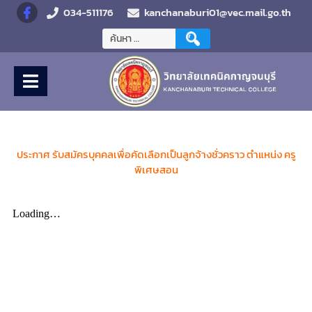
034-511176
kanchanaburi01@vec.mail.go.th
ป
ระกาศ รับสมัครบุคคลเพื่อคัดเลือกเป็นลูกจ้างชั่วคราว ตำแหน่ง ครู
พิเศษสอน