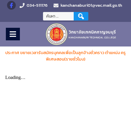
034-511176
kanchanaburi01@vec.mail.go.th
ประกาศ
ขยายเวลารับสมัครบุคคลเพื่อเป็นลูกจ้างชั่วคราว ตำแหน่ง ครู
พิเศษสอน(รายชั่วโมง)