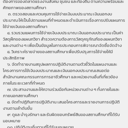
ต้องการของตลาดแรงงานสังคม ชุมชน และท้องถิ่น ตามความพร้อมและ
ศักยภาพของสถานศึกษา
๓. ตรวจสอบและควบคุมการใช้จ่ายเงินงบประมาณ เงินนอกงบ
ประมาณ ให้เป็นไปตามแผนที่กำหนดและดำเนินการเรื่องการปรับแผนการ
ใช้จ่ายเงินของสถานศึกษา
๔. รวบรวมแผนการใช้จ่ายเงินงบประมาณ เงินนอกงบประมาณ เป็นค่า
วัสดุฝึกของแผนกวิชา สำรวจความต้องการวัสดุครุภัณฑ์ของแผนกวิชา
และงานต่าง ๆ เพื่อเป็นข้อมูลในการประกอบการพิจารณาจัดซื้อจัดจ้าง
๕. วิเคราะห์รายจ่ายของสถานศึกษาเพื่อปรับปรุงการใช้จ่ายให้มี
ประสิทธิภาพ
๖. จัดทำรายงานสรุปผลการปฏิบัติงานตามตัวชี้วัดในแผนงานและ
โครงการการใช้เงินงบประมาณและเงินนอกงบประมาณเสนอต่อ
สำนักงานคณะกรรมการการอาชีวศึกษา และหน่วยงานอื่นที่เกี่ยวข้อง
ภายในระยะเวลาที่กำหนด
๗. ประสานงานและให้ความร่วมมือกับหน่วยงานต่าง ๆ ทั้งภายในและ
ภายนอกสถานศึกษา
๘. จัดทำปฏิทินการปฏิบัติงาน เสนอโครงการและรายงานการปฏิบัติ
งานตามลำดับขั้น
๙. ดูแล บำรุงรักษา และรับผิดชอบทรัพย์สินของสถานศึกษาที่ได้รับ
มอบหมาย
๑๐. ปฏิบัติงานอื่นตามที่ได้รับมอบหมาย